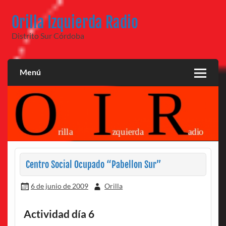
Saltar
al
Orilla Izquierda Radio
contenido
Distrito Sur Córdoba
Menú
Centro Social Ocupado “Pabellon Sur”
6 de junio de 2009
Orilla
Actividad día 6