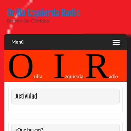
Saltar
al
Orilla Izquierda Radio
contenido
Distrito Sur Córdoba
Menú
Actividad
¿Que buscas?