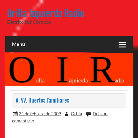
Saltar
al
Orilla Izquierda Radio
contenido
Distrito Sur Córdoba
Menú
A. VV. Huertos Familiares
24 de febrero de 2009
Orilla
Deja un
comentario