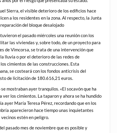
s años por el riesgo que presentaba su estado.
l Sierra, el visible deterioro de los edificios hace
cen a los residentes en la zona. Al respecto, la Junta
 reparación del bloque desalojado
vieron el pasado miércoles una reunión con los
itar las viviendas y, sobre todo, de un proyecto para
es de Vimcorsa, se trata de una intervención que
 lluvia o por el deterioro de las redes de
 los cimientos de las construcciones. Esta
na, se costeará con los fondos anticrisis del
sto de licitación de 180.616,21 euros.
no se mostraban ayer tranquilos. «El socavón que ha
a ver los cimientos. La taparon y ahora se ha hundido
ecía ayer María Teresa Pérez, recordando que en los
 Umbría aparecieron hace tiempo unas inquietantes
 vecinos estén en peligro.
 del pasado mes de noviembre que es posible y