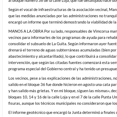
al bloque número 36 de la calle Loja, que fue desalojado hace do
Según el vocal de infraestructuras de la asociación vecinal, Manue
que las medidas anunciadas por las administraciones no tranquili
encargó un informe que terminó demostrando la viabilidad de la
MANOS A LA OBRA Por su lado, responsables de Vimcorsa mantu
vecinos para informarles de los programas de ayuda para rehabil
consolidar el subsuelo de La Guita. Según informaron ayer fuent
drenará el terreno de aguas subterráneas acumuladas (bien por la
abastecimiento y alcantarillado), lo que contribuirá a consolidar
intervención, que según las citadas fuentes comenzará esta sema
programa especial del Gobierno central y ha tenido un presupue
Los vecinos, pese a las explicaciones de las administraciones, 
salido en el bloque 36 fue donde hicieron en agosto una cata par
y han salido más grietas. Y en mi bloque, siguen las mismas», d
bloques 10, 14 y 16 de la calle Loja y en el 7 de la calle Punta
fisuras, aunque los técnicos municipales no consideraron que los
El informe geotécnico que encargó la Junta determinó a finales