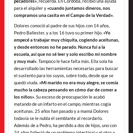
pecadores»
, recuerda. En Córdoba, recibió una ayuda
para el alquiler y
«cuando juntamos dineros, nos
compramos una casita en el Campo de la Verdad»
.
Dolores conoció al padre de sus hijos con 14 años,
Pedro Ballester, y a los 16 tuvo su primer hijo.
«Yo
empecé a trabajar muy chiquita, cogiendo aceitunas,
y desde entonces no he parado. Nunca fui a la
escuela, así que no sé leer y solo escribo mi nombre
y muy mal»
. Tampoco le hace falta más. Ella sola ha
desarrollado las herramientas necesarias para buscar
el sustento para los suyos, sobre todo, desde que se
quedó viuda.
«Mi marido no era muy alegre, se comía
mucho la cabeza pensando en cómo dar de comer a
los niños»
. Su exceso de preocupación le acabó
matando de un infarto en el campo, mientras cogía
aceitunas. 25 años han pasado y a mamá Dolores
todavía se le nubla el semblante al recordarlo.
Además de a Pedro, ha perdido a dos de hijos, uno con
24 años falleció de un problema intestinal y el otro a