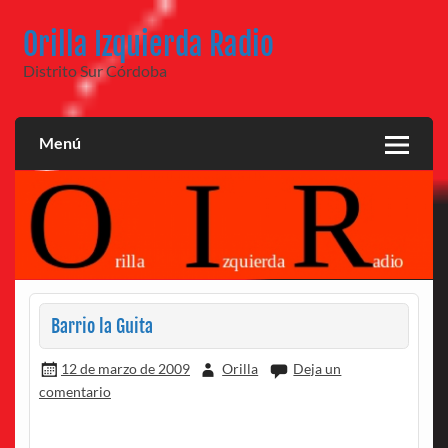
Saltar
al
Orilla Izquierda Radio
contenido
Distrito Sur Córdoba
Menú
Barrio la Guita
12 de marzo de 2009
Orilla
Deja un
comentario