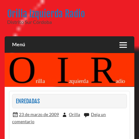
Saltar
al
Orilla Izquierda Radio
contenido
Distrito Sur Córdoba
Menú
ENREDADAS
23 de marzo de 2009
Orilla
Deja un
comentario