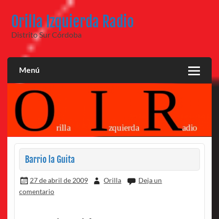
Saltar
al
Orilla Izquierda Radio
contenido
Distrito Sur Córdoba
Menú
Barrio la Guita
27 de abril de 2009
Orilla
Deja un
comentario