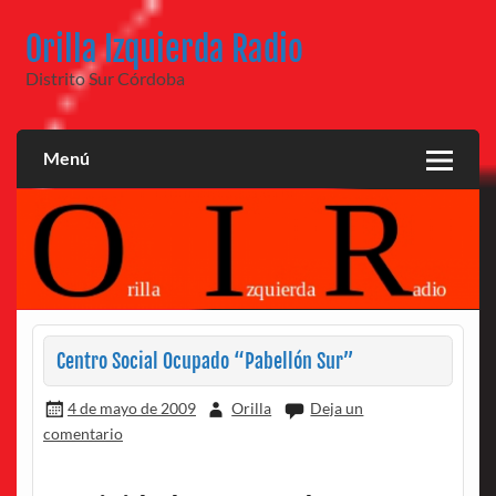
Saltar
al
Orilla Izquierda Radio
contenido
Distrito Sur Córdoba
Menú
Centro Social Ocupado “Pabellón Sur”
4 de mayo de 2009
Orilla
Deja un
comentario