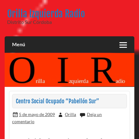
Saltar
al
Orilla Izquierda Radio
contenido
Distrito Sur Córdoba
Menú
Centro Social Ocupado “Pabellón Sur”
5 de mayo de 2009
Orilla
Deja un
comentario