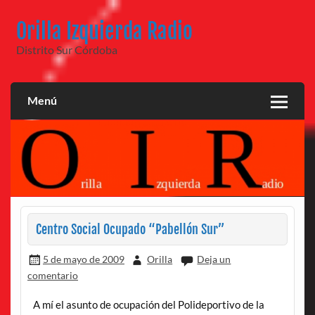
Saltar
al
Orilla Izquierda Radio
contenido
Distrito Sur Córdoba
Menú
Centro Social Ocupado “Pabellón Sur”
5 de mayo de 2009
Orilla
Deja un
comentario
A mí el asunto de ocupación del Polideportivo de la