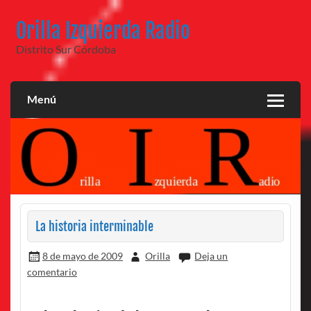
Saltar
al
Orilla Izquierda Radio
contenido
Distrito Sur Córdoba
Menú
La historia interminable
8 de mayo de 2009
Orilla
Deja un
comentario