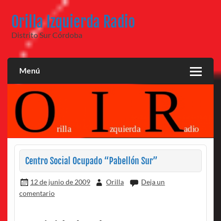
Saltar
al
Orilla Izquierda Radio
contenido
Distrito Sur Córdoba
Menú
Centro Social Ocupado “Pabellón Sur”
12 de junio de 2009
Orilla
Deja un
comentario