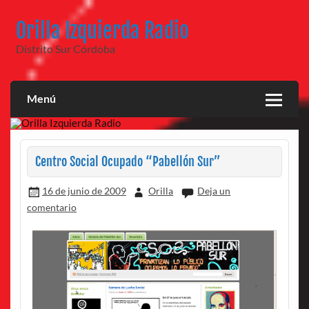
Saltar
al
Orilla Izquierda Radio
contenido
Distrito Sur Córdoba
Menú
Centro Social Ocupado “Pabellón Sur”
16 de junio de 2009
Orilla
Deja un
comentario