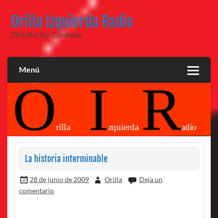
Saltar
al
Orilla Izquierda Radio
contenido
Distrito Sur Córdoba
Menú
La historia interminable
28 de junio de 2009
Orilla
Deja un
comentario