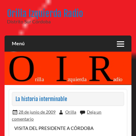
Saltar
al
Orilla Izquierda Radio
contenido
Distrito Sur Córdoba
Menú
La historia interminable
28 de junio de 2009
Orilla
Deja un
comentario
VISITA DEL PRESIDENTE A CÓRDOBA