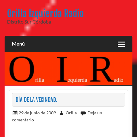
Saltar
al
Orilla Izquierda Radio
contenido
Distrito Sur Córdoba
Menú
DíA DE LA VECINDAD.
29 de junio de 2009
Orilla
Deja un
comentario