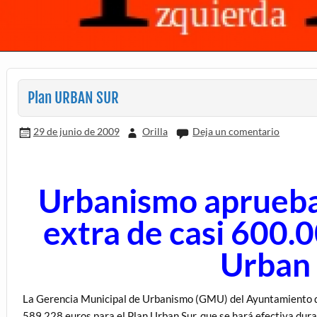
Plan URBAN SUR
29 de junio de 2009
Orilla
Deja un comentario
Urbanismo aprueba
extra de casi 600.0
Urban
La Gerencia Municipal de Urbanismo (GMU) del Ayuntamiento d
589.228 euros para el Plan Urban Sur, que se hará efectiva dura