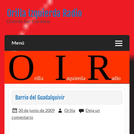
Saltar
al
Orilla Izquierda Radio
contenido
Distrito Sur Córdoba
Menú
Barrio del Guadalquivir
30 de junio de 2009
Orilla
Deja un
comentario