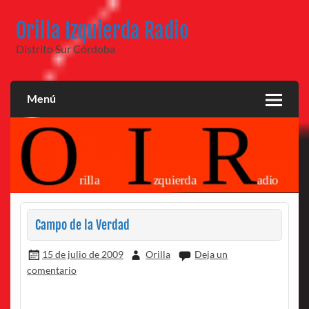
Saltar
al
Orilla Izquierda Radio
contenido
Distrito Sur Córdoba
Menú
Campo de la Verdad
15 de julio de 2009
Orilla
Deja un
comentario