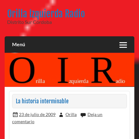
Saltar
al
Orilla Izquierda Radio
contenido
Distrito Sur Córdoba
Menú
La historia interminable
23 de julio de 2009
Orilla
Deja un
comentario