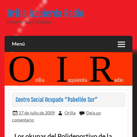
Saltar
al
Orilla Izquierda Radio
contenido
Distrito Sur Córdoba
Menú
Centro Social Ocupado “Pabellón Sur”
27 de julio de 2009
Orilla
Deja un
comentario
Los okupas del Polideportivo de la