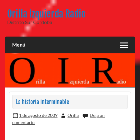
Saltar
al
Orilla Izquierda Radio
contenido
Distrito Sur Córdoba
Menú
La historia interminable
1 de agosto de 2009
Orilla
Deja un
comentario