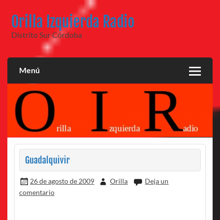
Saltar
al
Orilla Izquierda Radio
contenido
Distrito Sur Córdoba
Menú
Guadalquivir
26 de agosto de 2009
Orilla
Deja un
comentario