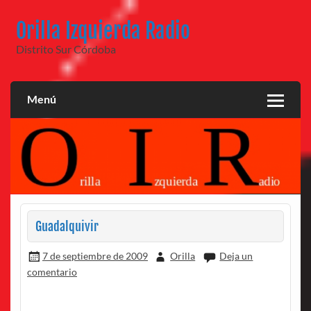
Saltar
al
Orilla Izquierda Radio
contenido
Distrito Sur Córdoba
Menú
Guadalquivir
7 de septiembre de 2009
Orilla
Deja un
comentario