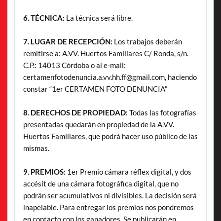
6. TÉCNICA:
La técnica será libre.
7. LUGAR DE RECEPCIÓN:
Los trabajos deberán
remitirse a: A.VV. Huertos Familiares C/ Ronda, s/n.
C.P.: 14013 Córdoba o al e-mail:
certamenfotodenuncia.a.vv.hh.ff@gmail.com, haciendo
constar “1er CERTAMEN FOTO DENUNCIA”
8. DERECHOS DE PROPIEDAD:
Todas las fotografías
presentadas quedarán en propiedad de la A.VV.
Huertos Familiares, que podrá hacer uso público de las
mismas.
9. PREMIOS:
1er Premio cámara réflex digital, y dos
accésit de una cámara fotográfica digital, que no
podrán ser acumulativos ni divisibles. La decisión será
inapelable. Para entregar los premios nos pondremos
en contacto con los ganadores. Se publicarán en