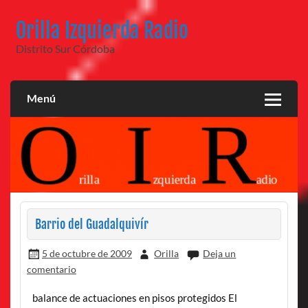
Saltar
al
Orilla Izquierda Radio
contenido
Distrito Sur Córdoba
Menú
Barrio del Guadalquivír
5 de octubre de 2009
Orilla
Deja un
comentario
balance de actuaciones en pisos protegidos El