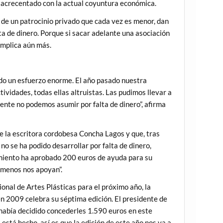
a acrecentado con la actual coyuntura económica.
 de un patrocinio privado que cada vez es menor, dan
alta de dinero. Porque si sacar adelante una asociación
complica aún más.
ndo un esfuerzo enorme. El año pasado nuestra
ividades, todas ellas altruistas. Las pudimos llevar a
ente no podemos asumir por falta de dinero”, afirma
de la escritora cordobesa Concha Lagos y que, tras
 no se ha podido desarrollar por falta de dinero,
tamiento ha aprobado 200 euros de ayuda para su
 menos nos apoyan”.
onal de Artes Plásticas para el próximo año, la
 en 2009 celebra su séptima edición. El presidente de
 había decidido concederles 1.590 euros en este
está hecho, así es que la edición de este año nos va a