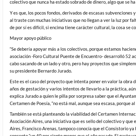
colectivo que nunca ha estado sobrado de dinero, algo que se h
Y es que, los pocos fondos, derivados de escasas subvenciones y
al traste con muchas iniciativas que no llegan a ver la luz por f
de por sí es difícil, si encima tiene carácter cultural, la cosa se 
Mayor apoyo público
“Se debería apoyar más a los colectivos, porque estamos hacie
asociación -Foro Cultural Puente de Encuentro- desarrolló 52 act
cabo sacando de un lado y otro, pero hay proyectos que simplem
su presidente Bernardo Jurado.
Este es el caso del proyecto que intenta poner en valor la obra 
años de gestación y varios intentos de llevarlo a la práctica, aún
explica Jurado a quien le pilla por sorpresa saber que el Ayun
Certamen de Poesía, “no está mal, aunque sea escasa, porque al
También se está planteando la viabilidad del Certamen Internaci
Asociación Aires, una iniciativa que es sello del colectivo y que
Aires, Francisco Arenas, tampoco conocía que el Consistorio ya
concepto “un 40 por ciento menos que el año pasado. El gasto ya 