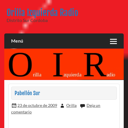
Saltar
al
Orilla Izquierda Radio
contenido
Distrito Sur Córdoba
Menú
Pabellón Sur
23 de octubre de 2009
Orilla
Deja un
comentario