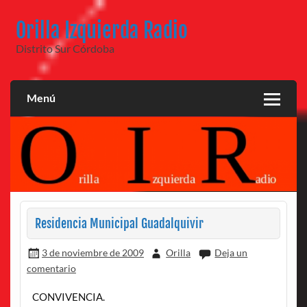
Saltar
al
Orilla Izquierda Radio
contenido
Distrito Sur Córdoba
Menú
Residencia Municipal Guadalquivir
3 de noviembre de 2009
Orilla
Deja un
comentario
CONVIVENCIA.