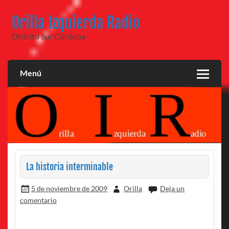
Saltar
al
Orilla Izquierda Radio
contenido
Distrito Sur Córdoba
Menú
La historia interminable
5 de noviembre de 2009
Orilla
Deja un
comentario