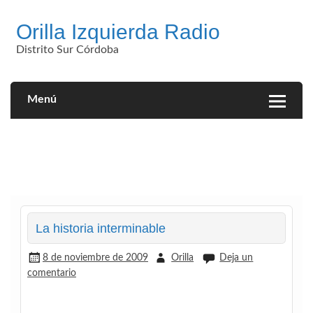
Saltar
al
Orilla Izquierda Radio
contenido
Distrito Sur Córdoba
Menú
La historia interminable
8 de noviembre de 2009
Orilla
Deja un
comentario