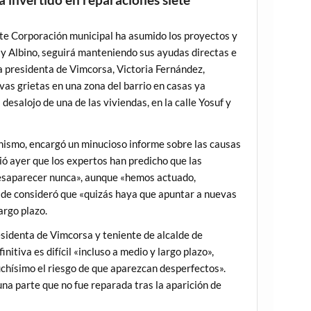
nte Corporación municipal ha asumido los proyectos y
ay Albino, seguirá manteniendo sus ayudas directas e
la presidenta de Vimcorsa, Victoria Fernández,
s grietas en una zona del barrio en casas ya
esalojo de una de las viviendas, en la calle Yosuf y
nismo, encargó un minucioso informe sobre las causas
ió ayer que los expertos han predicho que las
 desaparecer nunca», aunque «hemos actuado,
alde consideró que «quizás haya que apuntar a nuevas
argo plazo.
denta de Vimcorsa y teniente de alcalde de
itiva es difícil «incluso a medio y largo plazo»,
hísimo el riesgo de que aparezcan desperfectos».
una parte que no fue reparada tras la aparición de