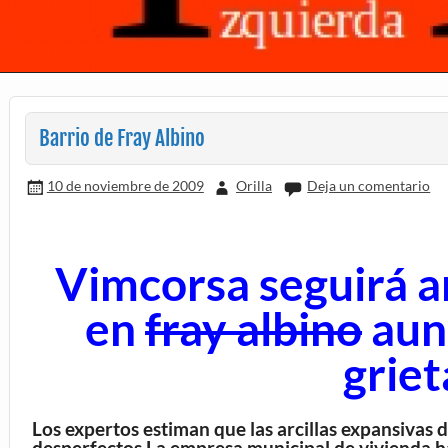
Barrio de Fray Albino
10 de noviembre de 2009
Orilla
Deja un comentario
Vimcorsa seguirá a
en
fray albino
aun
griet
Los expertos estiman que las arcillas expansivas 
desperfectos.La empresa municipal de vivienda ha