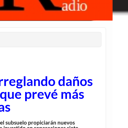
rreglando daños
que prevé más
as
del subsuelo propiciarán nuevos
 invertido en reparaciones siete