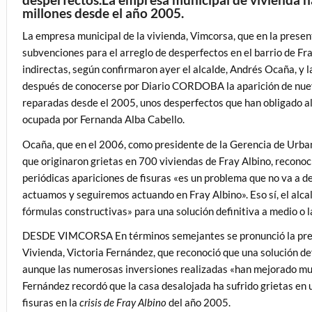
millones desde el año 2005.
La empresa municipal de la vivienda, Vimcorsa, que en la prese
subvenciones para el arreglo de desperfectos en el barrio de Fr
indirectas, según confirmaron ayer el alcalde, Andrés Ocaña, y 
después de conocerse por Diario CORDOBA la aparición de nueva
reparadas desde el 2005, unos desperfectos que han obligado al d
ocupada por Fernanda Alba Cabello.
Ocaña, que en el 2006, como presidente de la Gerencia de Urba
que originaron grietas en 700 viviendas de Fray Albino, reconoc
periódicas apariciones de fisuras «es un problema que no va a
actuamos y seguiremos actuando en Fray Albino». Eso sí, el alc
fórmulas constructivas» para una solución definitiva a medio o l
DESDE VIMCORSA En términos semejantes se pronunció la presi
Vivienda, Victoria Fernández, que reconoció que una solución defin
aunque las numerosas inversiones realizadas «han mejorado muc
Fernández recordó que la casa desalojada ha sufrido grietas en 
fisuras en la
crisis de Fray Albino
del año 2005.