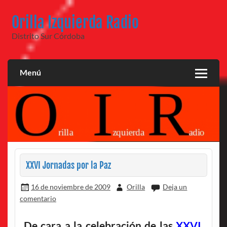
Saltar
al
Orilla Izquierda Radio
contenido
Distrito Sur Córdoba
Menú
XXVI Jornadas por la Paz
16 de noviembre de 2009
Orilla
Deja un
comentario
De cara a la celebración de las
XXVI