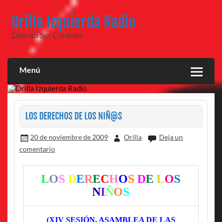
Saltar
al
Orilla Izquierda Radio
contenido
Distrito Sur Córdoba
Menú
LOS DERECHOS DE LOS NIÑ@S
20 de noviembre de 2009
Orilla
Deja un
comentario
L
O
S
D
E
R
E
C
H
O
S
D
E
L
O
S
N
I
Ñ
O
S
(XIV SESIÓN, ASAMBLEA DE LAS