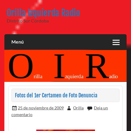
Saltar
al
Orilla Izquierda Radio
contenido
Distrito Sur Córdoba
Menú
Fotos del 1er Certamen de Foto Denuncia
25 de noviembre de 2009
Orilla
Deja un
comentario