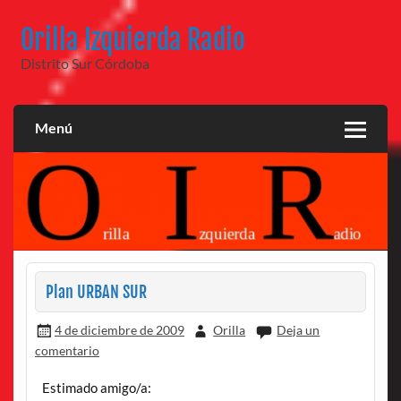
Saltar
al
Orilla Izquierda Radio
contenido
Distrito Sur Córdoba
Menú
Plan URBAN SUR
4 de diciembre de 2009
Orilla
Deja un
comentario
Estimado amigo/a: