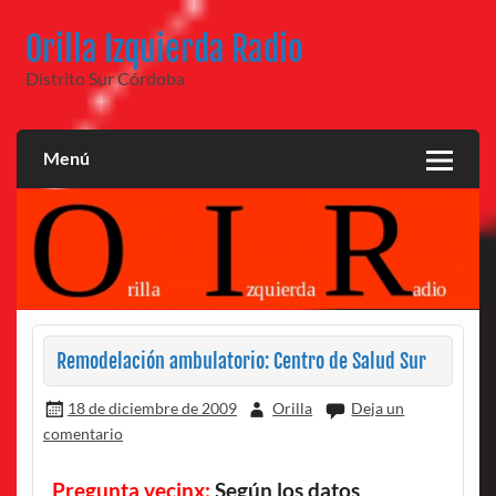
Saltar
al
Orilla Izquierda Radio
contenido
Distrito Sur Córdoba
Menú
Remodelación ambulatorio: Centro de Salud Sur
18 de diciembre de 2009
Orilla
Deja un
comentario
Pregunta vecinx:
Según los datos