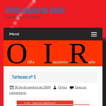
Saltar
al
Orilla Izquierda Radio
contenido
Distrito Sur Córdoba
Menú
Tartessos nº 5
30 de diciembre de 2009
Orilla
Deja un
comentario