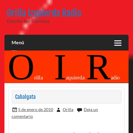
Saltar
al
Orilla Izquierda Radio
contenido
Distrito Sur Córdoba
Menú
Cabalgata
5 de enero de 2010
Orilla
Deja un
comentario