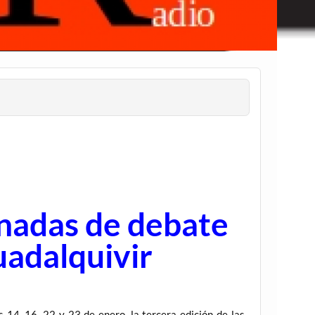
nadas de debate
uadalquivir
 14, 16, 22 y 23 de enero, la tercera edición de las