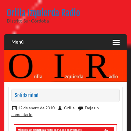
Saltar
al
Orilla Izquierda Radio
contenido
Distrito Sur Córdoba
Menú
Solidaridad
12 de enero de 2010
Orilla
Deja un
comentario