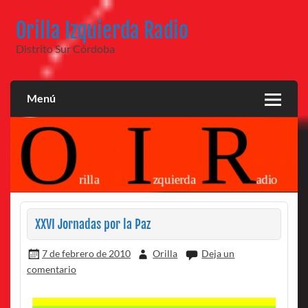
Saltar
al
Orilla Izquierda Radio
contenido
Distrito Sur Córdoba
Menú
XXVI Jornadas por la Paz
7 de febrero de 2010
Orilla
Deja un
comentario