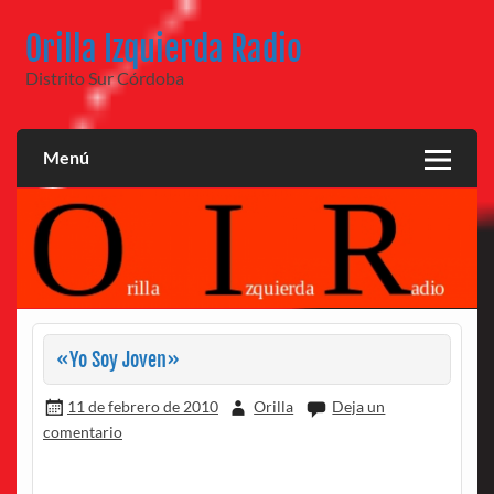
Saltar
al
Orilla Izquierda Radio
contenido
Distrito Sur Córdoba
Menú
«Yo Soy Joven»
11 de febrero de 2010
Orilla
Deja un
comentario