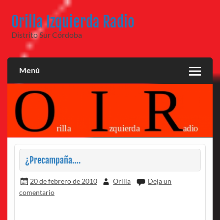
Saltar
al
Orilla Izquierda Radio
contenido
Distrito Sur Córdoba
Menú
¿Precampaña….
20 de febrero de 2010
Orilla
Deja un
comentario