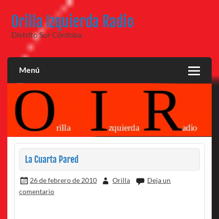
Saltar
al
Orilla Izquierda Radio
contenido
Distrito Sur Córdoba
Menú
La Cuarta Pared
26 de febrero de 2010
Orilla
Deja un
comentario