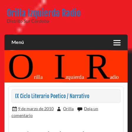
Saltar
al
Orilla Izquierda Radio
contenido
Distrito Sur Córdoba
Menú
IX Ciclo Literario Poetico / Narrativo
9 de marzo de 2010
Orilla
Deja un
comentario