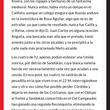
Rivera, con los ropajes y hechuras de un fantasma
medieval. Nunca antes, había visto un obispo en el
Califato, aunque un colega asegura que Asenjo anduvo
en la investidura de Rosa Aguilar, algo que no es de
extrañar, ya que como he reseñado, nunca fue Califa y
si Reina, como le dijo D. Juan Carlos en alguna ocasión.
Anguita, una bancada más allá que el prelado, tomó
asiento junto a los otros alcaldes y se precipitó a la
calle nada más proclamado Nieto alcalde.
Los cuatro de IU, apenas podían esbozar una tímida
sonrisa, por detrás de Sandokán, cuya blanca melena
han de ver necesariamente cada vez que acudan a una
sesión. En esa pose, los cuatro, no saldrán de la
pesadilla en la que viven tras el 22 M, interrogándose
una y otra vez cómo fue posible perder Córdoba y
dejarla en manos de los Cristianos, que con el Obispo
al frente y Sandokán convertido en el Cid Campeador,
han ganado una segunda Reconquista, eliminando la
Mezquita por fin, para santificarla en Catedral. Una