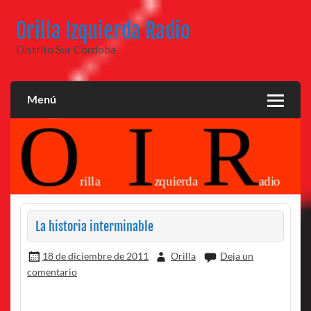
Saltar
al
Orilla Izquierda Radio
contenido
Distrito Sur Córdoba
Menú
La historia interminable
18 de diciembre de 2011
Orilla
Deja un
comentario