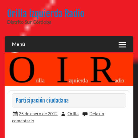
Saltar
al
Orilla Izquierda Radio
contenido
Distrito Sur Córdoba
Menú
Participación ciudadana
25 de enero de 2012
Orilla
Deja un
comentario